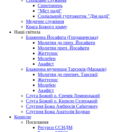
Соціальне служіння
Сиротинець
"Міст надії"
Соціальний гуртожиток "Дім надії"
Медичне служіння
Краса Божого храму
Наші світила
Блаженна Йосафата (Гордашевська)
Молитви до преп. Йосафати
Молитви преп. Йосафати
Життєпис
Молебен
Акафіст
Блаженна мучениця Тарсикія (Мацьків)
Молитви до препмч. Тарсикії
Життєпис
Молебен
Акафіст
Слуга Божий о. Єремія Ломницький
Слуга Божий о. Кирило Селецький
Слугиня Божа Амбросія Сабатович
Слугиня Божа Анатолія Боднар
Корисне
Посилання
Ресурси ССНДМ