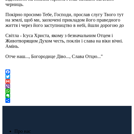
черниць.
Покірно просимо Тебе, Господи, прослав слугу Твого тут
на землі, щоб ми, заохочені прикладом його праведного
життя і через його заступництво в небі, йшли дорогою до
Світла - Ісуса Христа, якому з безначальним Отцем і
Животворящим Духом честь, поклін і слава на віки вічні.
Амінь.
Отче наш..., Богородице Діво..., Слава Отцю..."
Facebook
Twitter
Gmail
Viber
WhatsApp
Evernote
Share
Про нас