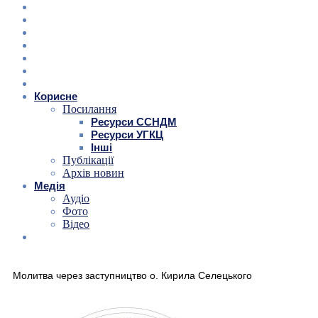
Корисне
Посилання
Ресурси ССНДМ
Ресурси УГКЦ
Інші
Публікації
Архів новин
Медія
Аудіо
Фото
Відео
Молитва через заступництво о. Кирила Селецького