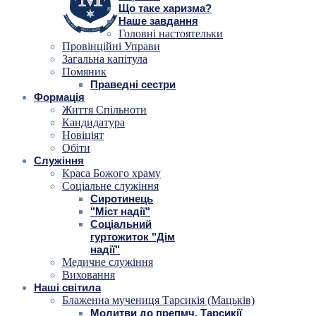
Що таке харизма?
Наше завдання
Головні настоятельки
Провінційні Управи
Загальна капітула
Помяник
Праведні сестри
Формація
Життя Спільноти
Кандидатура
Новіціят
Обіти
Служіння
Краса Божого храму
Соціальне служіння
Сиротинець
"Міст надії"
Соціальний
гуртожиток "Дім
надії"
Медичне служіння
Виховання
Наші світила
Блаженна мучениця Тарсикія (Мацьків)
Молитви до препмч. Тарсикії