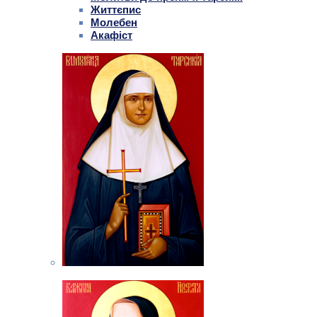
Життєпис
Молебен
Акафіст