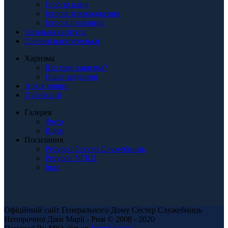
Герб та клич
Історія згромадження
Історія провінцій
Загальна капітула
Головні настоятельки
Харизма
Що таке харизма?
Наше завдання
Архів новин
Публікації
Галерея
Фото
Відео
Посилання
Ресурси Сестер Служебниць
Ресурси УГКЦ
Інші
Офіційний сайт Генерального Дому Сестер Служебниць
Непорочної Діви Марії - Рим © 2008 - 2020