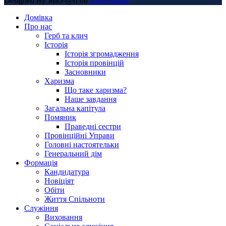
Designed By MiO-@rt on
JoomShaper
Домівка
Про нас
Герб та клич
Історія
Історія згромадження
Історія провінцій
Засновники
Харизма
Що таке харизма?
Наше завдання
Загальна капітула
Помяник
Праведні сестри
Провінційні Управи
Головні настоятельки
Генеральний дім
Формація
Кандидатура
Новіціят
Обіти
Життя Спільноти
Служіння
Виховання