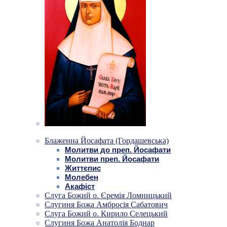
Блаженна Йосафата (Гордашевська)
Молитви до преп. Йосафати
Молитви преп. Йосафати
Життєпис
Молебен
Акафіст
Слуга Божий о. Єремія Ломницький
Слугиня Божа Амбросія Сабатович
Слуга Божий о. Кирило Селецький
Слугиня Божа Анатолія Боднар